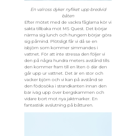
En valross dyker nyfiket upp bredvid
båten
Efter mötet med de vackra fåglarna kör vi
sakta tillbaka mot MS Quest. Det börjar
närma sig lunch och hungern börjar göra
sig påmind. Plötsligt får vi då se en
isbjörn som kommer simmandes i
vattnet. För att inte stressa den följer vi
den på några hundra meters avstånd tills
den kommer fram till en liten ö där den
går upp ur vattnet. Det är en stor och
vacker björn och vi kan på avstånd se
den födosöka i strandkanten innan den
bär iväg upp över bergskammen och
vidare bort mot nya jaktmarker. En
fantastisk avslutning på båtturen.