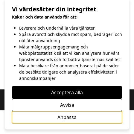
köttleveranser från slakterier och jägare.
Vi värdesätter din integritet
November är månaden då allt ska
förberedas inför vintern. En rolig månad.
Kakor och data används för att:
/Hasse
Leverera och underhålla våra tjänster
Spåra avbrott och skydda mot spam, bedrägeri och
otillåter användning
FÖREGÅENDE
NÄSTA
Mäta målgruppsengagemang och
webbplatsstatistik så att vi kan analysera hur våra
31:a oktober
12:e november
tjänster används och förbättra tjänsternas kvalitet
Mäta besökare från annonser baserat på de sidor
de besökte tidigare och analysera effektiviteten i
annonskampanjer
Acceptera alla
Copyright 2020 hasse Andersson | Webbdesign av 100 Procent IT &
Kommunikation
Avvisa
Anpassa