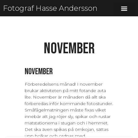
Fotograf Hasse Andersson
November
November
Förberedelsens månad! I november
brukar aktiviteten på mitt fotande avta
lite. November är månaden då allt ska
förberedas inför kommande fotostunder.
Småfågelmatningen måste fixas vilket
innebär att jag röjer sly, spikar och rustar
matstationerna i stugan och i hemmet.
Det ska även spikas på örnkojan, sättas
upp holkar och ordnas med