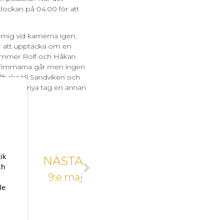
 klockan på 04.00 för att
r mig vid kamerna igen.
för att upptäcka om en
ommer Rolf och Håkan
. Timmarna går men ingen
llbaka till Sandviken och
Vi får ta nya tag en annan
ik
NÄSTA
ch
9:e maj
de