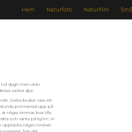
Hem
Naturfoto
Naturfilm
Små
e i två dygn men utan
dessa vackra djur.
msle. Detta brukar vara ett
 en stunds promenad upp på
 är några timmar kvar tills
sitta och vänta på björn. Vi
n upptäcka några rörelser
 passerar. När det