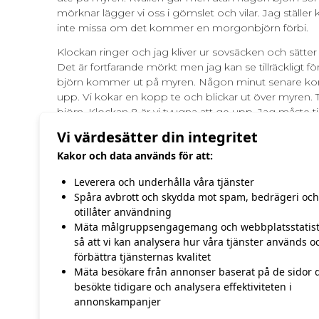
mörknar lägger vi oss i gömslet och vilar. Jag ställer
inte missa om det kommer en morgonbjörn förbi.
Klockan ringer och jag kliver ur sovsäcken och sätte
Det är fortfarande mörkt men jag kan se tillräckligt 
björn kommer ut på myren. Någon minut senare k
upp. Vi kokar en kopp te och blickar ut över myren
björn. Klockan 8 är vi tvugna att ge upp. Jag måste ti
hålla ett Box & Kick pass på Sandbacka Hälsocenter. 
Vi värdesätter din integritet
dag.
Kakor och data används för att:
Leverera och underhålla våra tjänster
/Hasse Andersson
Spåra avbrott och skydda mot spam, bedrägeri och
otillåter användning
Mäta målgruppsengagemang och webbplatsstatist
FÖREGÅENDE
så att vi kan analysera hur våra tjänster används o
3:e – 4:e maj
förbättra tjänsternas kvalitet
Mäta besökare från annonser baserat på de sidor 
besökte tidigare och analysera effektiviteten i
annonskampanjer