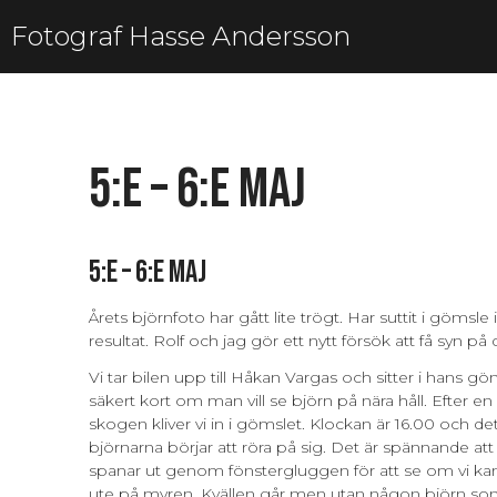
Fotograf Hasse Andersson
5:e – 6:e maj
5:e – 6:e maj
Årets björnfoto har gått lite trögt. Har suttit i gömsl
resultat. Rolf och jag gör ett nytt försök att få syn på 
Vi tar bilen upp till Håkan Vargas och sitter i hans gö
säkert kort om man vill se björn på nära håll. Efter
skogen kliver vi in i gömslet. Klockan är 16.00 och det
björnarna börjar att röra på sig. Det är spännande att 
spanar ut genom fönstergluggen för att se om vi ka
ute på myren. Kvällen går men utan någon björn som