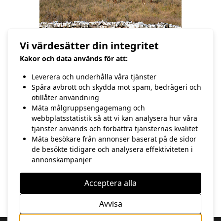
Vi värdesätter din integritet
Kakor och data används för att:
Leverera och underhålla våra tjänster
Spåra avbrott och skydda mot spam, bedrägeri och
Kor på alvar
otillåter användning
Mäta målgruppsengagemang och
/Hasse Andersson
webbplatsstatistik så att vi kan analysera hur våra
tjänster används och förbättra tjänsternas kvalitet
Mäta besökare från annonser baserat på de sidor
FÖREGÅENDE
NÄSTA
de besökte tidigare och analysera effektiviteten i
27:e september
29:e september
annonskampanjer
Acceptera alla
Avvisa