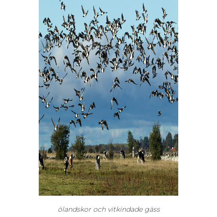
ölandskor och vitkindade gäss