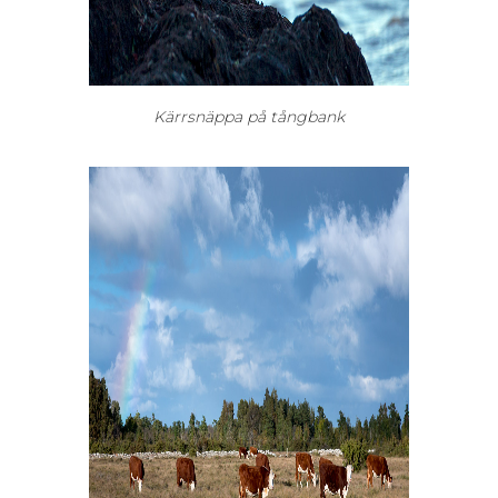
Kärrsnäppa på tångbank