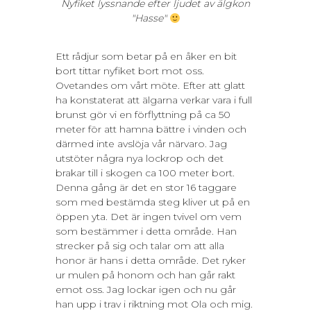
Nyfiket lyssnande efter ljudet av älgkon
"Hasse"
Ett rådjur som betar på en åker en bit
bort tittar nyfiket bort mot oss.
Ovetandes om vårt möte. Efter att glatt
ha konstaterat att älgarna verkar vara i full
brunst gör vi en förflyttning på ca 50
meter för att hamna bättre i vinden och
därmed inte avslöja vår närvaro. Jag
utstöter några nya lockrop och det
brakar till i skogen ca 100 meter bort.
Denna gång är det en stor 16 taggare
som med bestämda steg kliver ut på en
öppen yta. Det är ingen tvivel om vem
som bestämmer i detta område. Han
strecker på sig och talar om att alla
honor är hans i detta område. Det ryker
ur mulen på honom och han går rakt
emot oss. Jag lockar igen och nu går
han upp i trav i riktning mot Ola och mig.