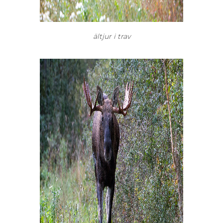
ältjur i trav