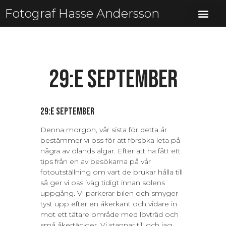
Fotograf Hasse Andersson
29:e september
29:e september
Denna morgon, vår sista för detta år
bestämmer vi oss för att försöka leta på
några av ölands älgar. Efter att ha fått ett
tips från en av besökarna på vår
fotoutställning om vart de brukar hålla till
så ger vi oss iväg tidigt innan solens
uppgång. Vi parkerar bilen och smyger
tyst upp efter en åkerkant och vidare in
mot ett tätare område med lövträd och
små åkertäckter. Vi stannar till och jag