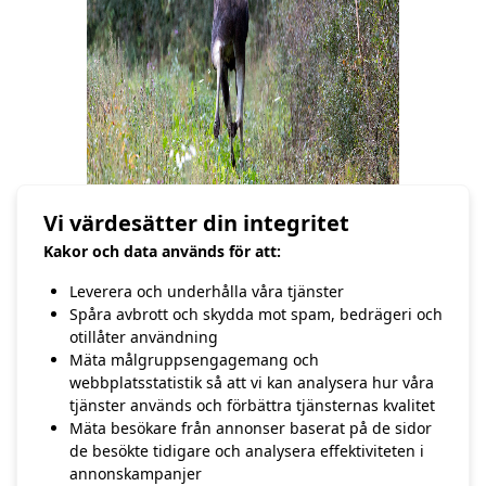
Vi värdesätter din integritet
Kakor och data används för att:
Puh… hej då!
Leverera och underhålla våra tjänster
Spåra avbrott och skydda mot spam, bedrägeri och
/Hasse Andersson
otillåter användning
Mäta målgruppsengagemang och
webbplatsstatistik så att vi kan analysera hur våra
tjänster används och förbättra tjänsternas kvalitet
Mäta besökare från annonser baserat på de sidor
FÖREGÅENDE
NÄSTA
de besökte tidigare och analysera effektiviteten i
28:e september
Oktober
annonskampanjer