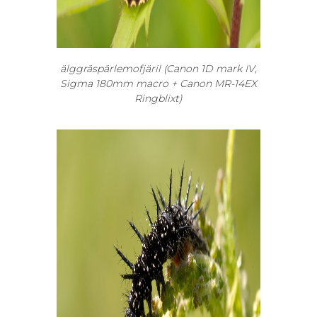
älggräspärlemofjäril (Canon 1D mark IV,
Sigma 180mm macro + Canon MR-14EX
Ringblixt)