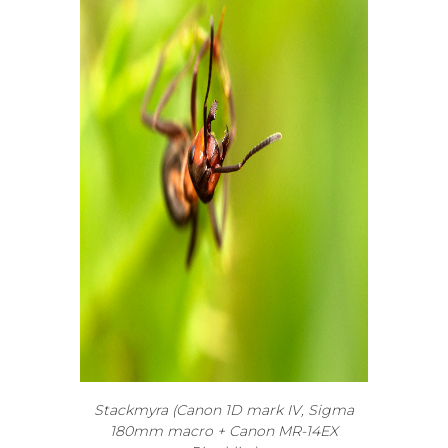
Stackmyra (Canon 1D mark IV, Sigma
180mm macro + Canon MR-14EX