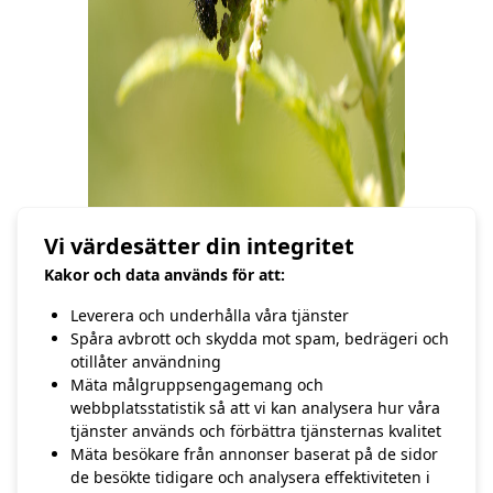
Vi värdesätter din integritet
Påfågelögats larv på tistel (Canon 1D
Kakor och data används för att:
mark IV, Sigma 180mm macro + Canon
MR-14EX Ringblixt)
Leverera och underhålla våra tjänster
Spåra avbrott och skydda mot spam, bedrägeri och
otillåter användning
/Hasse Andersson
Mäta målgruppsengagemang och
webbplatsstatistik så att vi kan analysera hur våra
tjänster används och förbättra tjänsternas kvalitet
Mäta besökare från annonser baserat på de sidor
FÖREGÅENDE
NÄSTA
de besökte tidigare och analysera effektiviteten i