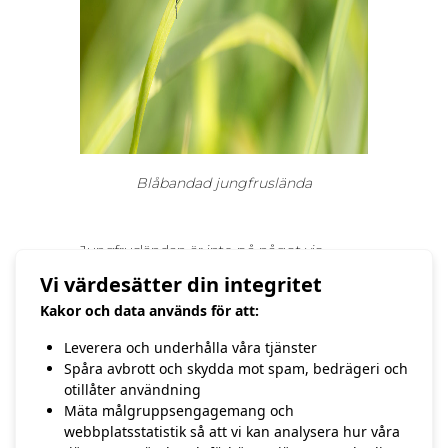
Blåbandad jungfruslända
Jungfrusländan är inte på något vis
ovanlig men kan vara svår att komma
Vi värdesätter din integritet
nära. Vissa dagar kan man se mängder av
Kakor och data används för att:
dem om man befinner sig på rätt plats
och rätt tillfälle. En vacker slända som jag
Leverera och underhålla våra tjänster
ska göra fler försök på en annan gång.
Spåra avbrott och skydda mot spam, bedrägeri och
/Hasse Andersson
otillåter användning
Mäta målgruppsengagemang och
webbplatsstatistik så att vi kan analysera hur våra