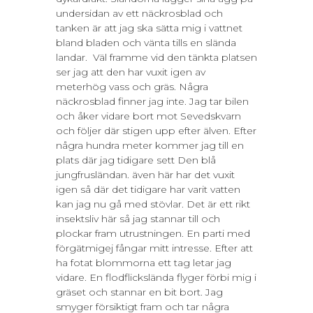
undersidan av ett näckrosblad och
tanken är att jag ska sätta mig i vattnet
bland bladen och vänta tills en slända
landar. Väl framme vid den tänkta platsen
ser jag att den har vuxit igen av
meterhög vass och gräs. Några
näckrosblad finner jag inte. Jag tar bilen
och åker vidare bort mot Sevedskvarn
och följer där stigen upp efter älven. Efter
några hundra meter kommer jag till en
plats där jag tidigare sett Den blå
jungfrusländan. även här har det vuxit
igen så där det tidigare har varit vatten
kan jag nu gå med stövlar. Det är ett rikt
insektsliv här så jag stannar till och
plockar fram utrustningen. En parti med
förgätmigej fångar mitt intresse. Efter att
ha fotat blommorna ett tag letar jag
vidare. En flodflickslända flyger förbi mig i
gräset och stannar en bit bort. Jag
smyger försiktigt fram och tar några