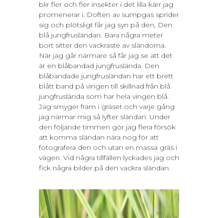
blir fler och fler insekter i det lilla kärr jag
promenerar i. Doften av sumpgas sprider
sig och plötsligt får jag syn på den, Den
blå jungfrusländan. Bara några meter
bort sitter den vackraste av sländorna.
När jag går närmare så får jag se att det
är en blåbandad jungfruslända. Den
blåbandade jungfrusländan har ett brett
blått band på vingen till skillnad från blå
jungfruslända som har hela vingen blå.
Jag smyger fram i gräset och varje gång
jag närmar mig så lyfter sländan. Under
den följande timmen gör jag flera försök
att komma sländan nära nog för att
fotografera den och utan en massa gräs i
vägen. Vid några tillfällen lyckades jag och
fick några bilder på den vackra sländan.