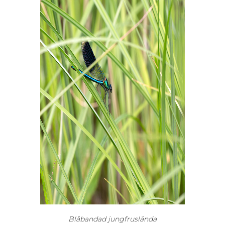
Blåbandad jungfruslända