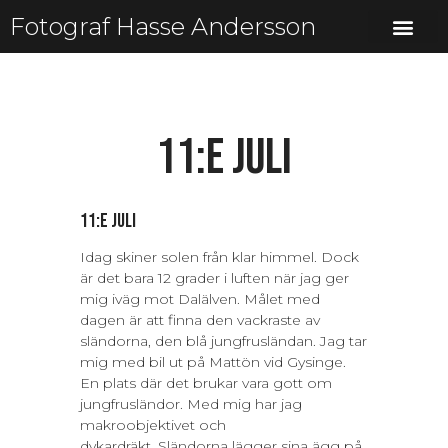
Fotograf Hasse Andersson
11:e juli
11:e juli
Idag skiner solen från klar himmel. Dock
är det bara 12 grader i luften när jag ger
mig iväg mot Dalälven. Målet med
dagen är att finna den vackraste av
sländorna, den blå jungfrusländan. Jag tar
mig med bil ut på Mattön vid Gysinge.
En plats där det brukar vara gott om
jungfrusländor. Med mig har jag
makroobjektivet och
dykardräkt. Sländorna lägger sina ägg på