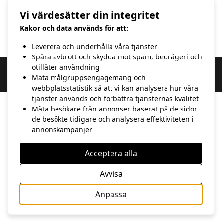
2015
1:a januari
Vi värdesätter din integritet
Kakor och data används för att:
Leverera och underhålla våra tjänster
Spåra avbrott och skydda mot spam, bedrägeri och
otillåter användning
Copyright 2020 hasse Andersson | Webbdesign av 100 Procent IT &
Mäta målgruppsengagemang och
Kommunikation
webbplatsstatistik så att vi kan analysera hur våra
tjänster används och förbättra tjänsternas kvalitet
Mäta besökare från annonser baserat på de sidor
de besökte tidigare och analysera effektiviteten i
annonskampanjer
Acceptera alla
Avvisa
Anpassa