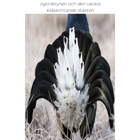
ögonbrynen och den vackra
blåskimrande dräkten