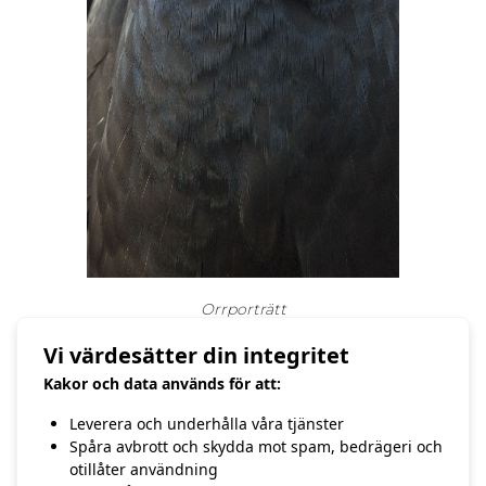
Orrporträtt
Orrspelet pågår i ca två timmar innan de
Vi värdesätter din integritet
ger upp för dagen och flyger tillbaka till
skogen. I morgon är det ett nytt spel
Kakor och data används för att:
och om några veckor kommer hönorna
att ansluta till spelplatsen. Tills dess tar jag
Leverera och underhålla våra tjänster
en paus i orrspelandet och återkommer
Spåra avbrott och skydda mot spam, bedrägeri och
med hönorna.
otillåter användning