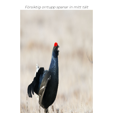
Försiktig orrtupp spanar in mitt tält