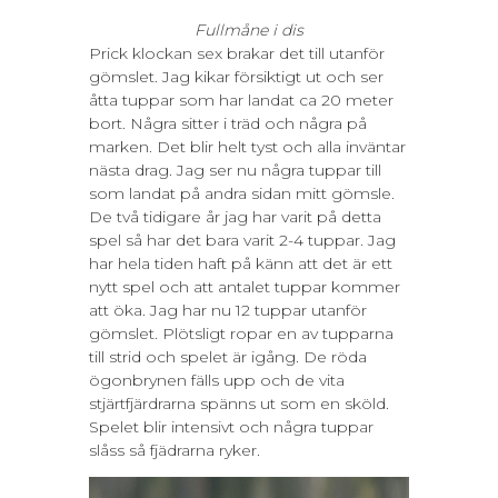
Fullmåne i dis
Prick klockan sex brakar det till utanför
gömslet. Jag kikar försiktigt ut och ser
åtta tuppar som har landat ca 20 meter
bort. Några sitter i träd och några på
marken. Det blir helt tyst och alla inväntar
nästa drag. Jag ser nu några tuppar till
som landat på andra sidan mitt gömsle.
De två tidigare år jag har varit på detta
spel så har det bara varit 2-4 tuppar. Jag
har hela tiden haft på känn att det är ett
nytt spel och att antalet tuppar kommer
att öka. Jag har nu 12 tuppar utanför
gömslet. Plötsligt ropar en av tupparna
till strid och spelet är igång. De röda
ögonbrynen fälls upp och de vita
stjärtfjärdrarna spänns ut som en sköld.
Spelet blir intensivt och några tuppar
slåss så fjädrarna ryker.