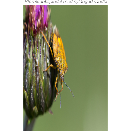
Blomkrabbspindel med nyfångad sandbi