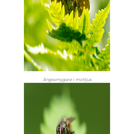
Ängssmygare i motljus