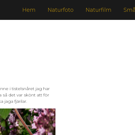
Hem
Naturfoto
Naturfilm
Små
e i tistelsnåret jag har
å det var skönt att för
jaga fjärilar.