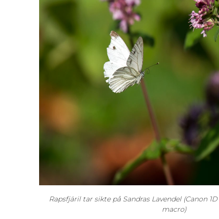
Rapsfjäril tar sikte på Sandras Lavendel (Canon 
macro)