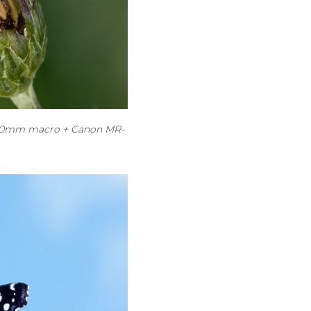
 180mm macro + Canon MR-