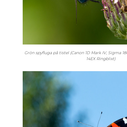
Grön spyfluga på tistel (Canon 1D Mark IV, Sigma
14EX Ringblixt)