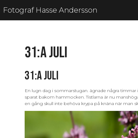
Fotograf Hasse Andersson
31:a juli
31:a juli
En lugn dag i sommarstugan. ägnade några timmar inn
sparat bakom hammocken. Tistlarna är nu manshöga s
en gång skull inte behöva krypa på knäna när man ska 