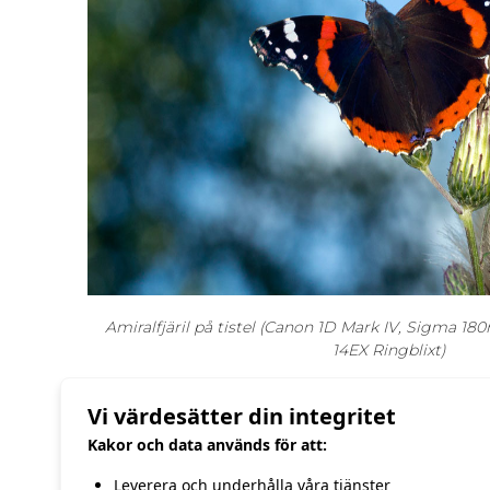
Amiralfjäril på tistel (Canon 1D Mark IV, Sigma 
14EX Ringblixt)
Vi värdesätter din integritet
Kakor och data används för att:
Leverera och underhålla våra tjänster