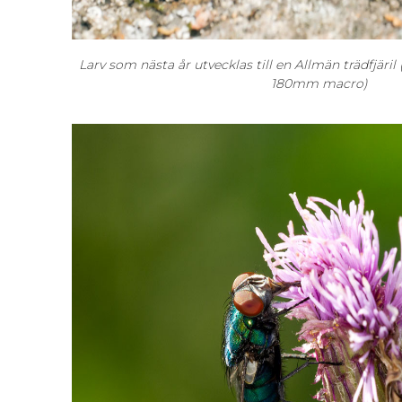
Larv som nästa år utvecklas till en Allmän trädfjäri
180mm macro)