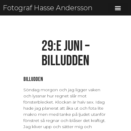
Fotograf Hasse Andersson
29:e juni –
Billudden
Billudden
Söndag morgon och jag ligger vaken
och lyssnar hur regnet slår mot
fönsterblecket. Klockan är halv sex. Idag
hade jag planerat att åka ut och fota lite
makro men med tanke på ljudet utanför
fönstret så regnar och blåser det kraftigt.
Jag kliver upp och sätter mig och