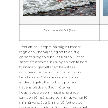
Normal slutartid 1/40s
Efter att ha kämpat på några timmar i
regn och vind väljer jag att ta en stig
genom skogen tillbaka till bilen. Det är
skönt att komma in i skogen och få höra
tystnaden igen efter att ha vistas i
öronbedövande ljud från hav och vind i
flera timmar. Väl inne i skogen hörs
endast fågelkvitter och dropp från
trädens bladverk. Jag möter en
flugsnappare som matar sina ungar
samt en törnsångare som ivrigt varnar för
min närvaro. Jag lämnar då fort platsen
och bekantar mig i stället med en snigel