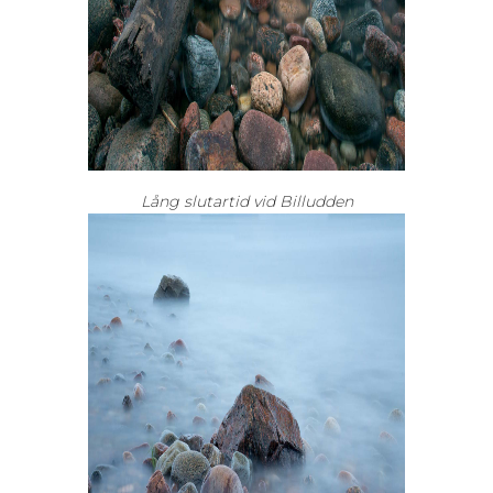
Lång slutartid vid Billudden