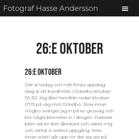
Fotograf Hasse Andersson
26:e oktober
26:e oktober
Det är tisdag och mitt första uppdrag
idag är ett kundmöte i Ockelbo klockan
09.30. Jag åker hemifrån redan klockan
07.15 på väg mot Ockelbo. Strax innan
Högbo svänger jag in på en grusväg och
kör några kilometer in i skogen. Parkerar
bilen vid en liten åkerkant och sätter mig
och väntar in solens uppgång. Strax
innan solen går upp rör det sig ute på