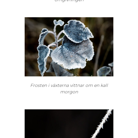
Frosten i växterna vittnar om en kall
morgon