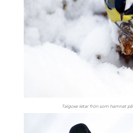
Talgoxe letar frön som hamnat p