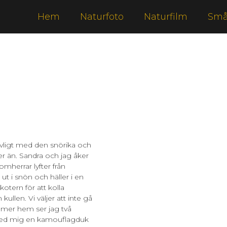
Hem
Naturfoto
Naturfilm
Små
evligt med den snörika och
der än. Sandra och jag åker
 domherrar lyfter från
t i snön och häller i en
otern för att kolla
kullen. Vi väljer att inte gå
kommer hem ser jag två
 med mig en kamouflagduk