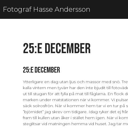
Fotograf Hasse Andersson
25:e december
25:e december
Ytterligare en dag utan ljus och massor med snö. Tr
kalla vintern men tyvärr har den inte bjudit till fotovä
ut till stugan för att fylla på mat till fåglarna. En flock
marken under matstationen när vi kommer. Vi pulsar u
säck solrosfrön. När vi kommer hem tar vi en tur på sk
”björnidet” jag skrev om tidigare. Idag ryker det ej från 
fram till kullen utan åker i stället hem igen. När vi 
steglitsar vid matningen hemma vid huset. Jag tar