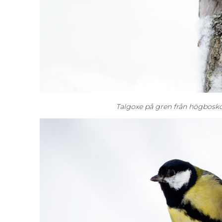
Talgoxe på gren från h
ögbosk