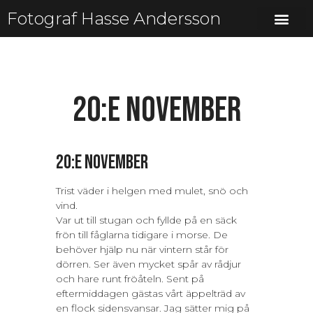
Fotograf Hasse Andersson
20:e november
20:e november
Trist väder i helgen med mulet, snö och
vind.
Var ut till stugan och fyllde på en säck
frön till fåglarna tidigare i morse. De
behöver hjälp nu när vintern står för
dörren. Ser även mycket spår av rådjur
och hare runt fröåteln. Sent på
eftermiddagen gästas vårt äppelträd av
en flock sidensvansar. Jag sätter mig på