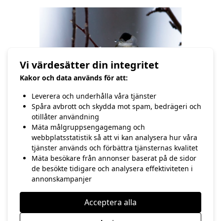
Vi värdesätter din integritet
Kakor och data används för att:
Leverera och underhålla våra tjänster
Spåra avbrott och skydda mot spam, bedrägeri och
otillåter användning
Mäta målgruppsengagemang och
/Hasse Andersson
webbplatsstatistik så att vi kan analysera hur våra
tjänster används och förbättra tjänsternas kvalitet
Mäta besökare från annonser baserat på de sidor
FÖREGÅENDE
NÄSTA
de besökte tidigare och analysera effektiviteten i
13:e november
21:a november
annonskampanjer
Acceptera alla