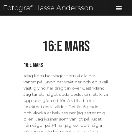
Fotograf Hasse Andersson
16:e mars
16:e mars
Idag kom bakslaget som vi alla har
väntat på. Snön har vräkt ner och en iskall
västlig vind har dragit in över Gästrikland.
Jag tar ett något udda beslut om att kliva
upp och göra ett försök till att fota
insekter i detta väder. Det är -5 grader
och klocka är halv sex när jag sätter mig i
bilen. Jag lyssnar som vanligt på ljudet
från vågor på P1 när jag kör bort några
kilometer från hemmet och in på en