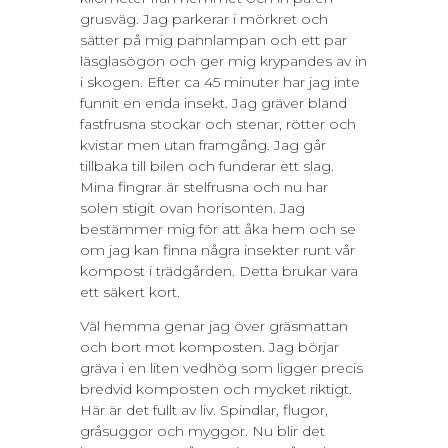
grusväg. Jag parkerar i mörkret och
sätter på mig pannlampan och ett par
läsglasögon och ger mig krypandes av in
i skogen. Efter ca 45 minuter har jag inte
funnit en enda insekt. Jag gräver bland
fastfrusna stockar och stenar, rötter och
kvistar men utan framgång. Jag går
tillbaka till bilen och funderar ett slag.
Mina fingrar är stelfrusna och nu har
solen stigit ovan horisonten. Jag
bestämmer mig för att åka hem och se
om jag kan finna några insekter runt vår
kompost i trädgården. Detta brukar vara
ett säkert kort.
Väl hemma genar jag över gräsmattan
och bort mot komposten. Jag börjar
gräva i en liten vedhög som ligger precis
bredvid komposten och mycket riktigt.
Här är det fullt av liv. Spindlar, flugor,
gråsuggor och myggor. Nu blir det