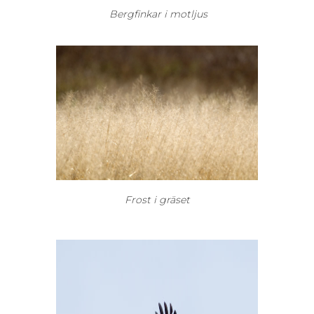
Bergfinkar i motljus
Frost i gräset