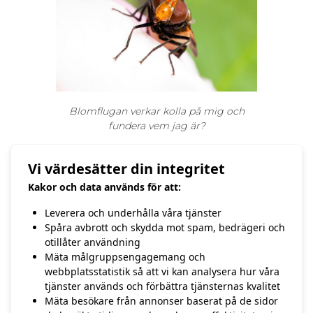
Blomflugan verkar kolla på mig och
fundera vem jag är?
Vi värdesätter din integritet
Tack för denna stund lilla fluga…
Kakor och data används för att:
Leverera och underhålla våra tjänster
Spåra avbrott och skydda mot spam, bedrägeri och
otillåter användning
Mäta målgruppsengagemang och
/Hasse
webbplatsstatistik så att vi kan analysera hur våra
tjänster används och förbättra tjänsternas kvalitet
Mäta besökare från annonser baserat på de sidor
FÖREGÅENDE
NÄSTA