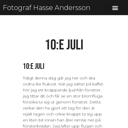
Fotograf Hasse Andersson
10:e juli
10:e juli
Tidigt denna dag går jag ner och ska
ordna lite frukost. När jag sätter på kaffet
hör jag ett knäppande ljud från fönstret.
jag tittar dit och får se en stor blomfluga
försöka ta sig ut genom fönstret. Detta
verkar den ha gjort ett tag för den är
rejält tagen och orkar knappt ta sig upp
en liten bit innan han åter ramlar ner på
fönsterbrädan. Jag lyfter upp flugan och