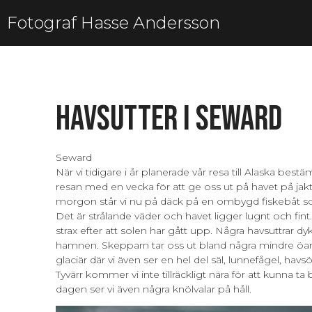
Fotograf Hasse Andersson
Havsutter i Seward
Seward
När vi tidigare i år planerade vår resa till Alaska bestä
resan med en vecka för att ge oss ut på havet på jakt
morgon står vi nu på däck på en ombygd fiskebåt so
Det är strålande väder och havet ligger lugnt och fint
strax efter att solen har gått upp. Några havsuttrar dy
hamnen. Skepparn tar oss ut bland några mindre öar o
glaciär där vi även ser en hel del säl, lunnefågel, havs
Tyvärr kommer vi inte tillräckligt nära för att kunna ta 
dagen ser vi även några knölvalar på håll.