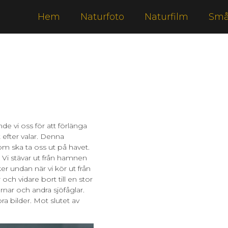
Hem
Naturfoto
Naturfilm
Små
mde vi oss för att förlänga
 efter valar. Denna
m ska ta oss ut på havet.
. Vi stävar ut från hamnen
ker undan när vi kör ut från
ch vidare bort till en stor
örnar och andra sjöfåglar.
bra bilder. Mot slutet av