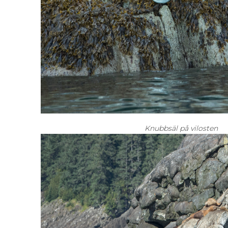
Knubbsäl på vilosten