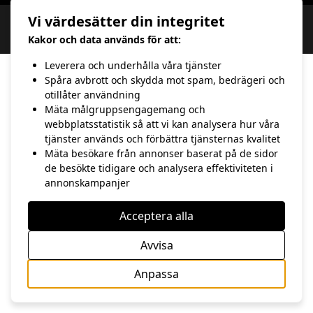
Vi värdesätter din integritet
Copyright 2020 hasse Andersson | Webbdesign av 100 Procent IT &
Kommunikation
Kakor och data används för att:
Leverera och underhålla våra tjänster
Spåra avbrott och skydda mot spam, bedrägeri och
otillåter användning
Mäta målgruppsengagemang och
webbplatsstatistik så att vi kan analysera hur våra
tjänster används och förbättra tjänsternas kvalitet
Mäta besökare från annonser baserat på de sidor
de besökte tidigare och analysera effektiviteten i
annonskampanjer
Acceptera alla
Avvisa
Anpassa