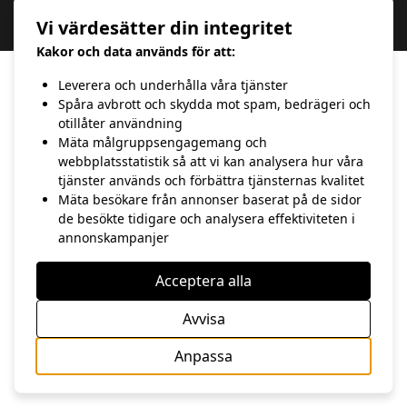
Copyright 2020 hasse Andersson | Webbdesign av 100 Procent IT &
Vi värdesätter din integritet
Kommunikation
Kakor och data används för att:
Leverera och underhålla våra tjänster
Spåra avbrott och skydda mot spam, bedrägeri och
otillåter användning
Mäta målgruppsengagemang och
webbplatsstatistik så att vi kan analysera hur våra
tjänster används och förbättra tjänsternas kvalitet
Mäta besökare från annonser baserat på de sidor
de besökte tidigare och analysera effektiviteten i
annonskampanjer
Acceptera alla
Avvisa
Anpassa