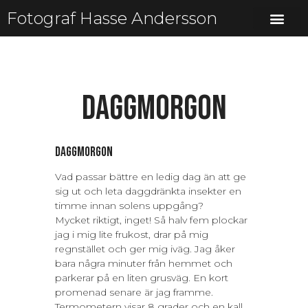
Fotograf Hasse Andersson
Daggmorgon
Daggmorgon
Vad passar bättre en ledig dag än att ge
sig ut och leta daggdränkta insekter en
timme innan solens uppgång?
Mycket riktigt, inget! Så halv fem plockar
jag i mig lite frukost, drar på mig
regnstället och ger mig iväg. Jag åker
bara några minuter från hemmet och
parkerar på en liten grusväg. En kort
promenad senare är jag framme.
Termometern visar 8 grader och en kall