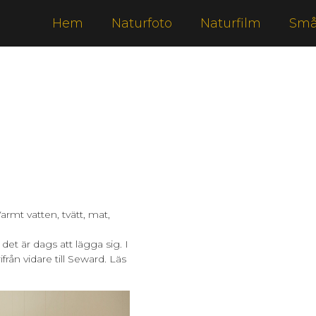
Hem
Naturfoto
Naturfilm
Små
Varmt vatten, tvätt, mat,
et är dags att lägga sig. I
från vidare till Seward. Läs