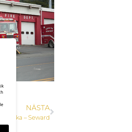
ik
ch
de
NÄSTA
Alaska – Seward