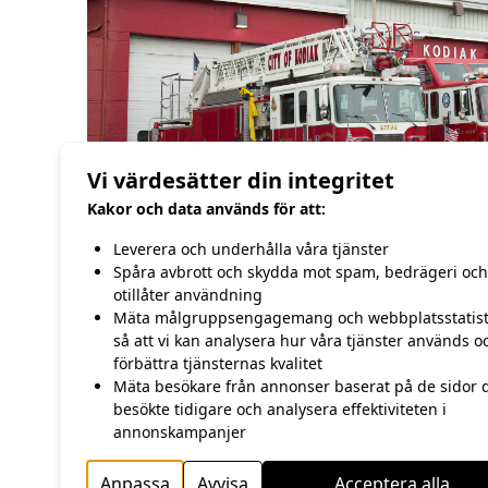
Vi värdesätter din integritet
Kakor och data används för att:
Leverera och underhålla våra tjänster
Spåra avbrott och skydda mot spam, bedrägeri och
otillåter användning
Mäta målgruppsengagemang och webbplatsstatist
//Hasse Andersson
så att vi kan analysera hur våra tjänster används o
förbättra tjänsternas kvalitet
Mäta besökare från annonser baserat på de sidor 
FÖREGÅENDE
besökte tidigare och analysera effektiviteten i
25:e september
annonskampanjer
Anpassa
Avvisa
Acceptera alla