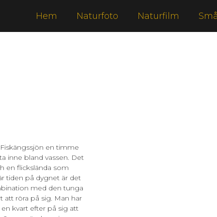
Hem
Naturfoto
Naturfilm
Små
l Fiskängssjön en timme
ta inne bland vassen. Det
och en flickslända som
här tiden på dygnet är det
kombination med den tunga
 att röra på sig. Man har
 kvart efter på sig att