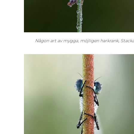
Någon art av mygga, möjligen harkrank, Stack