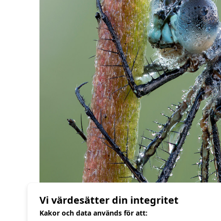
Vi värdesätter din integritet
Flickslända på vasstrå, stackad av 39 
Kakor och data används för att: