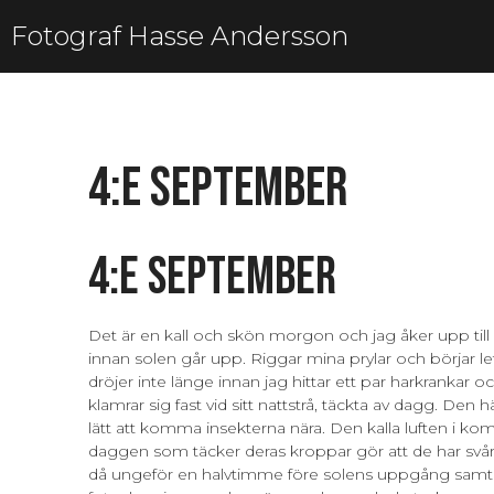
Fotograf Hasse Andersson
4:e september
4:e september
Det är en kall och skön morgon och jag åker upp til
innan solen går upp. Riggar mina prylar och börjar le
dröjer inte länge innan jag hittar ett par harkrankar 
klamrar sig fast vid sitt nattstrå, täckta av dagg. Den 
lätt att komma insekterna nära. Den kalla luften i 
daggen som täcker deras kroppar gör att de har svårt
då ungeför en halvtimme före solens uppgång samt en