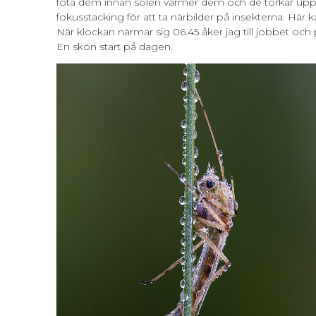
fota dem innan solen värmer dem och de torkar upp
fokusstacking för att ta närbilder på insekterna. Här 
När klockan närmar sig 06.45 åker jag till jobbet och
En skön start på dagen.