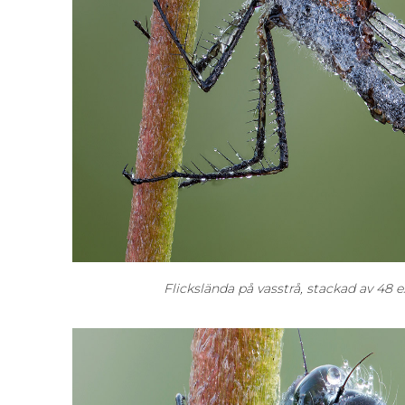
Flickslända på vasstrå, stackad av 48 