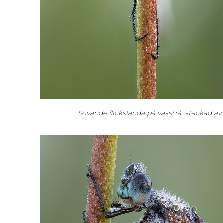
Sovande flickslända på vasstrå, stackad av