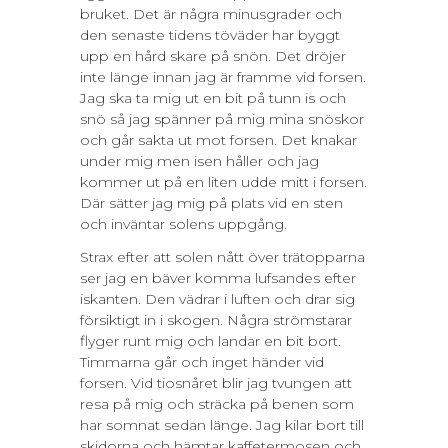
bruket. Det är några minusgrader och
den senaste tidens töväder har byggt
upp en hård skare på snön. Det dröjer
inte länge innan jag är framme vid forsen.
Jag ska ta mig ut en bit på tunn is och
snö så jag spänner på mig mina snöskor
och går sakta ut mot forsen. Det knakar
under mig men isen håller och jag
kommer ut på en liten udde mitt i forsen.
Där sätter jag mig på plats vid en sten
och inväntar solens uppgång.
Strax efter att solen nått över trätopparna
ser jag en bäver komma lufsandes efter
iskanten. Den vädrar i luften och drar sig
försiktigt in i skogen. Några strömstarar
flyger runt mig och landar en bit bort.
Timmarna går och inget händer vid
forsen. Vid tiosnåret blir jag tvungen att
resa på mig och sträcka på benen som
har somnat sedan länge. Jag kilar bort till
skidorna och hämtar kaffetermosen och