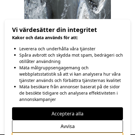
Vi värdesätter din integritet
Isformationer (Sigma AF 180/3,5 EX DG
APO IF HSM)
Kakor och data används för att:
Leverera och underhålla våra tjänster
Spåra avbrott och skydda mot spam, bedrägeri och
otillåter användning
Mäta målgruppsengagemang och
/Hasse Andersson
webbplatsstatistik så att vi kan analysera hur våra
tjänster används och förbättra tjänsternas kvalitet
Mäta besökare från annonser baserat på de sidor
FÖREGÅENDE
NÄSTA
de besökte tidigare och analysera effektiviteten i
26:e januari
Februari
annonskampanjer
Acceptera alla
Avvisa