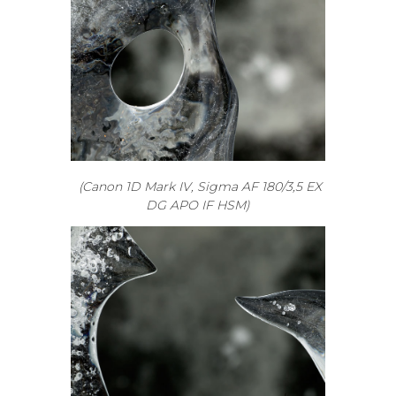
(Canon 1D Mark IV, Sigma AF 180/3,5 EX
DG APO IF HSM)