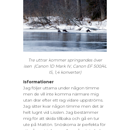
Tre uttrar kommer springandes över
isen
(Canon 1D Mark IV, Canon EF 500/4L
IS, 1,4 konverter)
Isformationer
Jag följer uttarna under någon timme
men de vill inte komma närmare mig
utan drar efter ett rag vidare uppströms.
Jag sitter kvar någon timme men det är
helt lugnt vid Lisslen. Jag bestämmer
mig för att skida tillbaka och gå en tur
ute på Mattön. Snöskorna är perfekta för