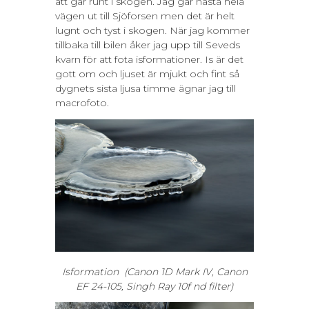
att går runt i skogen. Jag går nästa hela
vägen ut till Sjöforsen men det är helt
lugnt och tyst i skogen. När jag kommer
tillbaka till bilen åker jag upp till Seveds
kvarn för att fota isformationer. Is är det
gott om och ljuset är mjukt och fint så
dygnets sista ljusa timme ägnar jag till
macrofoto.
Isformation
(Canon 1D Mark IV, Canon
EF 24-105,
Singh Ray 10f
nd filter
)