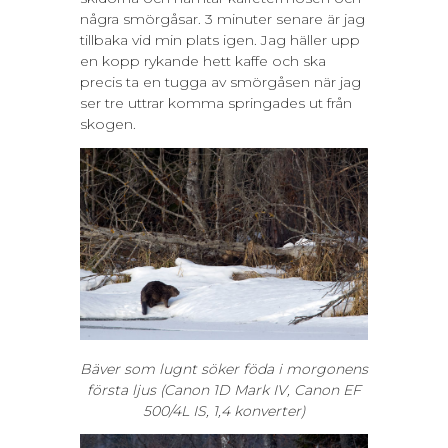
några smörgåsar. 3 minuter senare är jag
tillbaka vid min plats igen. Jag häller upp
en kopp rykande hett kaffe och ska
precis ta en tugga av smörgåsen när jag
ser tre uttrar komma springades ut från
skogen.
Bäver som lugnt söker föda i morgonens
första ljus (Canon 1D Mark IV, Canon EF
500/4L IS, 1,4 konverter)