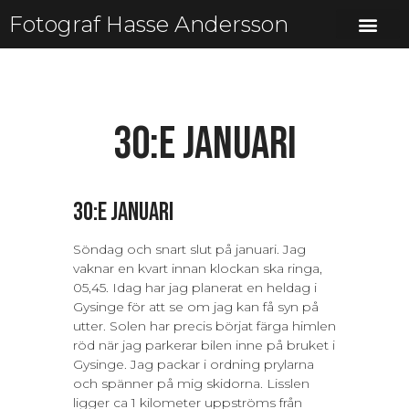
Fotograf Hasse Andersson
30:e januari
30:e januari
Söndag och snart slut på januari. Jag
vaknar en kvart innan klockan ska ringa,
05,45. Idag har jag planerat en heldag i
Gysinge för att se om jag kan få syn på
utter. Solen har precis börjat färga himlen
röd när jag parkerar bilen inne på bruket i
Gysinge. Jag packar i ordning prylarna
och spänner på mig skidorna. Lisslen
ligger ca 1 kilometer uppströms från