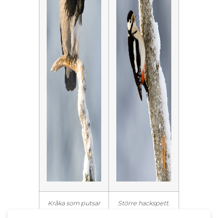
Kråka som putsar
Större hackspett.
fjädrarna i solen
(klicka för att