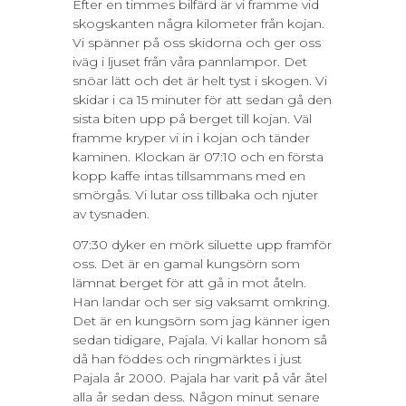
Efter en timmes bilfärd är vi framme vid
skogskanten några kilometer från kojan.
Vi spänner på oss skidorna och ger oss
iväg i ljuset från våra pannlampor. Det
snöar lätt och det är helt tyst i skogen. Vi
skidar i ca 15 minuter för att sedan gå den
sista biten upp på berget till kojan. Väl
framme kryper vi in i kojan och tänder
kaminen. Klockan är 07:10 och en första
kopp kaffe intas tillsammans med en
smörgås. Vi lutar oss tillbaka och njuter
av tysnaden.
07:30 dyker en mörk siluette upp framför
oss. Det är en gamal kungsörn som
lämnat berget för att gå in mot åteln.
Han landar och ser sig vaksamt omkring.
Det är en kungsörn som jag känner igen
sedan tidigare, Pajala. Vi kallar honom så
då han föddes och ringmärktes i just
Pajala år 2000. Pajala har varit på vår åtel
alla år sedan dess. Någon minut senare