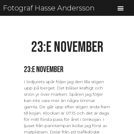
Fotograf Hasse Andersson
23:e november
23:e november
I lodjurets spår följer jag den lilla stigen
upp på berget. Det blåser kraftigt och
snön yr över marken. Spåren jag följer
kan inte vara mer än några timmar
gamla. De går upp efter stigen ända fram
till kojan. Klockan är 07.15 och det är dags
för mitt första pass för året i örnkojan. I
ljuset från pannlampan kollar jag först av
matplatsen. Delar från ett trafikdödat