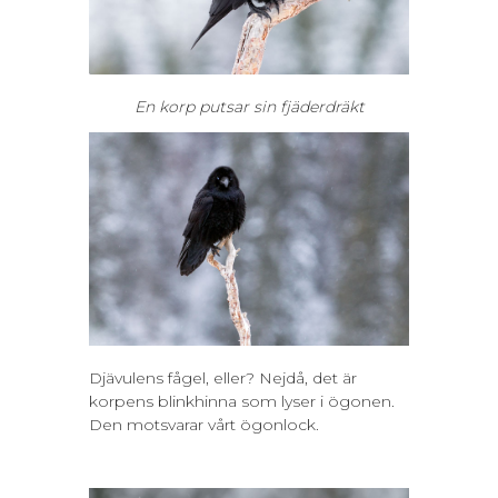
En korp putsar sin fjäderdräkt
Djävulens fågel, eller? Nejdå, det är
korpens blinkhinna som lyser i ögonen.
Den motsvarar vårt ögonlock.