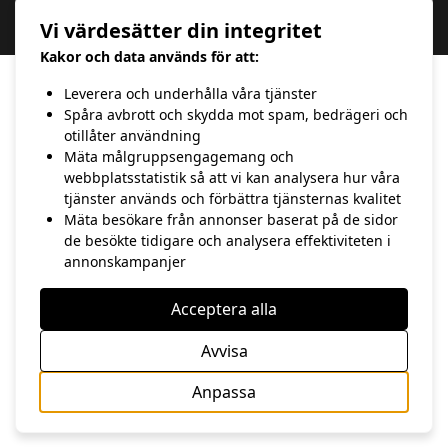
Copyright 2020 hasse Andersson | Webbdesign av 100 Procent IT &
Vi värdesätter din integritet
Kommunikation
Kakor och data används för att:
Leverera och underhålla våra tjänster
Spåra avbrott och skydda mot spam, bedrägeri och
otillåter användning
Mäta målgruppsengagemang och
webbplatsstatistik så att vi kan analysera hur våra
tjänster används och förbättra tjänsternas kvalitet
Mäta besökare från annonser baserat på de sidor
de besökte tidigare och analysera effektiviteten i
annonskampanjer
Acceptera alla
Avvisa
Anpassa