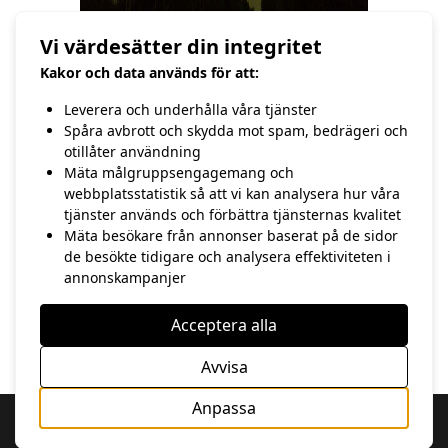
Vi värdesätter din integritet
Kakor och data används för att:
Leverera och underhålla våra tjänster
Norrsken (Aurora Borealis)
Spåra avbrott och skydda mot spam, bedrägeri och
otillåter användning
Mäta målgruppsengagemang och
/Hasse Andersson
webbplatsstatistik så att vi kan analysera hur våra
tjänster används och förbättra tjänsternas kvalitet
Mäta besökare från annonser baserat på de sidor
FÖREGÅENDE
NÄSTA
de besökte tidigare och analysera effektiviteten i
11:e november
December
annonskampanjer
Acceptera alla
Avvisa
Anpassa
Copyright 2020 hasse Andersson | Webbdesign av 100 Procent IT &
Kommunikation