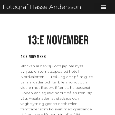
Fotograf Hasse Andersson
13:e november
13:e november
Klockan är halv sju och jag har nyss
avnjutit en tomatsoppa på hotell
Nordkalotten i Luleå. Jag drar på mig lite
varma kläder och tar bilen norrut och
vidare mot Boden. Efter att ha passerat
Boden kör jag rakt norrut på en liten isig
väg. Avsaknaden av stadsljus och
vägbelysning gör att natthimlen
framträder som kolsvart med gnistrande
stjärnor som fångar min blick. Vid