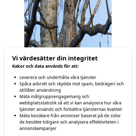
Vi värdesätter din integritet
Kakor och data används för att:
Leverera och underhålla våra tjänster
Spåra avbrott och skydda mot spam, bedrägeri och
otillåter användning
Mäta målgruppsengagemang och
//Hasse Andersson
webbplatsstatistik så att vi kan analysera hur våra
tjänster används och förbättra tjänsternas kvalitet
Mäta besökare från annonser baserat på de sidor
FÖREGÅENDE
NÄSTA
de besökte tidigare och analysera effektiviteten i
23:e april – Flytgömsle
18:e april – Tjäder
annonskampanjer